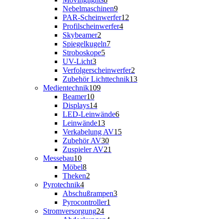
Nebelmaschinen
9
PAR-Scheinwerfer
12
Profilscheinwerfer
4
Skybeamer
2
Spiegelkugeln
7
Stroboskope
5
UV-Licht
3
Verfolgerscheinwerfer
2
Zubehör Lichttechnik
13
Medientechnik
109
Beamer
10
Displays
14
LED-Leinwände
6
Leinwände
13
Verkabelung AV
15
Zubehör AV
30
Zuspieler AV
21
Messebau
10
Möbel
8
Theken
2
Pyrotechnik
4
Abschußrampen
3
Pyrocontroller
1
Stromversorgung
24