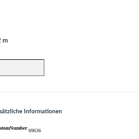
2 m
sätzliche Informationen
stomNumber
69636