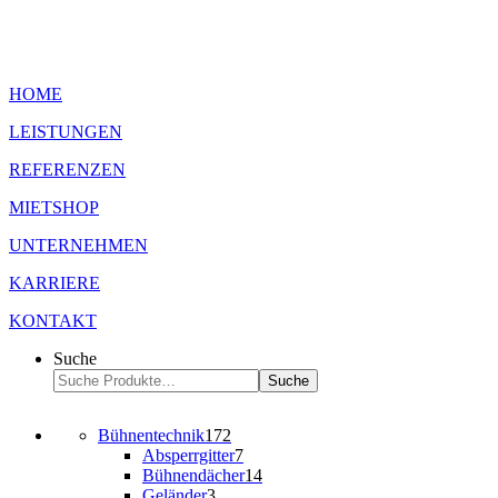
HOME
LEISTUNGEN
REFERENZEN
MIETSHOP
UNTERNEHMEN
KARRIERE
KONTAKT
Suche
Suche
Bühnentechnik
172
Absperrgitter
7
Bühnendächer
14
Geländer
3