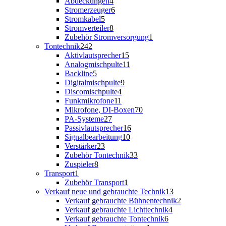
Abdeckungen
4
Stromerzeuger
6
Stromkabel
5
Stromverteiler
8
Zubehör Stromversorgung
1
Tontechnik
242
Aktivlautsprecher
15
Analogmischpulte
11
Backline
5
Digitalmischpulte
9
Discomischpulte
4
Funkmikrofone
11
Mikrofone, DI-Boxen
70
PA-Systeme
27
Passivlautsprecher
16
Signalbearbeitung
10
Verstärker
23
Zubehör Tontechnik
33
Zuspieler
8
Transport
1
Zubehör Transport
1
Verkauf neue und gebrauchte Technik
13
Verkauf gebrauchte Bühnentechnik
2
Verkauf gebrauchte Lichttechnik
4
Verkauf gebrauchte Tontechnik
6