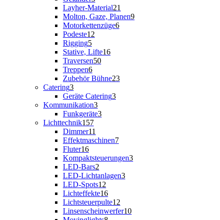
Layher-Material
21
Molton, Gaze, Planen
9
Motorkettenzüge
6
Podeste
12
Rigging
5
Stative, Lifte
16
Traversen
50
Treppen
6
Zubehör Bühne
23
Catering
3
Geräte Catering
3
Kommunikation
3
Funkgeräte
3
Lichttechnik
157
Dimmer
11
Effektmaschinen
7
Fluter
16
Kompaktsteuerungen
3
LED-Bars
2
LED-Lichtanlagen
3
LED-Spots
12
Lichteffekte
16
Lichtsteuerpulte
12
Linsenscheinwerfer
10
Movinglights
8